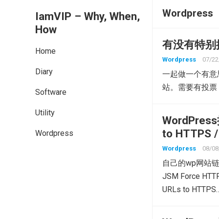
Wordpress
IamVIP – Why, When,
How
有没有特别擅
Home
Wordpress
07/22
Diary
一起做一个有意
站。需要有投票
Software
Utility
WordPre
to HTTPS /
Wordpress
Wordpress
08/08
自己的wp网站链
JSM Force HTTP 
URLs to HTTPS