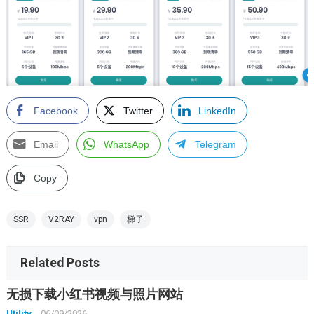
Facebook
Twitter
LinkedIn
Email
WhatsApp
Telegram
Copy
SSR
V2RAY
vpn
梯子
Related Posts
无损下载小红书视频与照片网站
Utility
06/09/2026