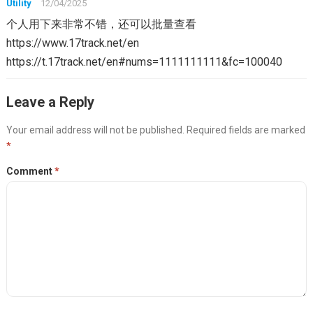
Utility
12/04/2025
个人用下来非常不错，还可以批量查看
https://www.17track.net/en
https://t.17track.net/en#nums=1111111111&fc=100040
Leave a Reply
Your email address will not be published.
Required fields are marked
*
Comment
*